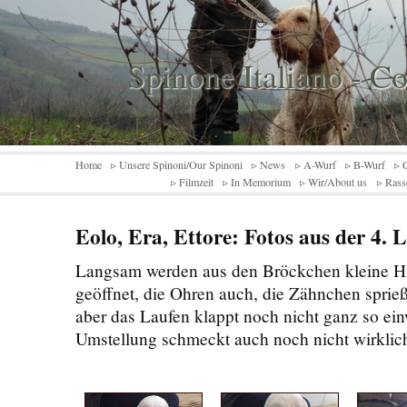
Spinone Italiano - C
Home
▹ Unsere Spinoni/Our Spinoni
▹ News
▹ A-Wurf
▹ B-Wurf
▹ 
▹ Filmzeit
▹ In Memorium
▹ Wir/About us
▹ Rass
Eolo, Era, Ettore: Fotos aus der 4.
Langsam werden aus den Bröckchen kleine H
geöffnet, die Ohren auch, die Zähnchen sprie
aber das Laufen klappt noch nicht ganz so ein
Umstellung schmeckt auch noch nicht wirklic