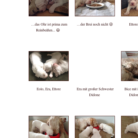
…das Ohr ist prima zum
…der Brei noch nicht 😜
Ettore
Reinbeißen... 😃
Eolo, Era, Ettore
Era mit großer Schwester
Bice mit 
Didone
Didon