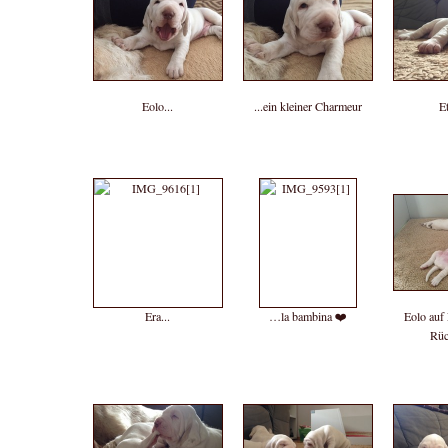
Eolo...
...ein kleiner Charmeur
Et
Era...
…la bambina ❤️
Eolo auf 
Rüc